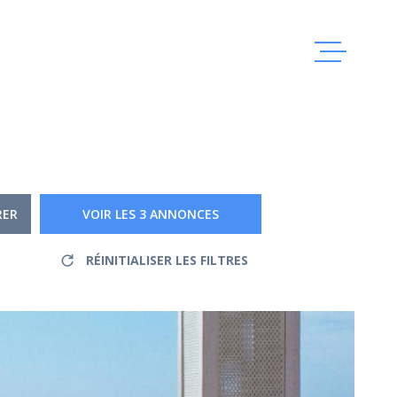
ACCUEIL
VENTES
RER
VOIR LES
3
ANNONCES
LOCATIO
RÉINITIALISER LES FILTRES
GESTION
CONTACT