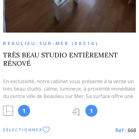
BEAULIEU-SUR-MER (06310)
TRÈS BEAU STUDIO ENTIÈREMENT
RÉNOVÉ
En exclusivité, notre cabinet vous présente à la vente un
très beau studio, calme, lumineux, à proximité immédiate
du centre ville de Beaulieu sur Mer. Sa surface offre une
entrée avec rangements, une pièce principale, une
1
1
cuisine séparée, aménagée et équipée, une salle de
douches et toilettes indépendants. Le tout, rénové avec
beaucoup de goût. Parfaitement remis aux normes,
Réf :
668
SÉLECTIONNER
aucun travaux n'est à prévoir. Les prestations offertes