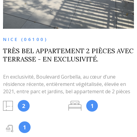
NICE (06100)
TRÈS BEL APPARTEMENT 2 PIÈCES AVEC
TERRASSE - EN EXCLUSIVITÉ.
En exclusivité, Boulevard Gorbella, au cœur d’une
résidence récente, entièrement végétalisée, élevée en
2021, entre parc et jardins, bel appartement de 2 pièces
principales avec terrasse. Situé au 4ème étage avec
2
1
ascenseur, sa surface de 37 m2 offre une pièce à vivre
avec cuisine ouverte, aménagée et en partie équipée
(plaques, four et hotte), une chambre, avec placards
1
intégrés, salle de douches avec toilettes. La pièce à vivre
s'ouvre sur une belle terrasse protégée de 7,5 m2, elle