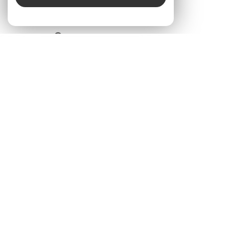
SE CONNECTER
ESPACE PROPRIÉTAIRE
ADHÉRENTS
© 2026 | Tous droits réservés | Traduction powered by Google |
Nos Honoraires
Plan Du Site
Mentions Légales
Admin
Nos Liens
Politique RGPD
Cookies