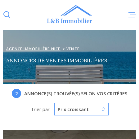
Aller
Aller
Aller
Aller
à
à
au
au
:
la
menu
contenu
recherche
principal
ACCUEI
AGENCE IMMOBILIÈRE NICE
VENTE
VENTE
ANNONCES DE VENTES IMMOBILIÈRES
LOCAT
2
ANNONCE(S) TROUVÉE(S) SELON VOS CRITÈRES
GESTI
Trier par
Prix croissant
CONTA